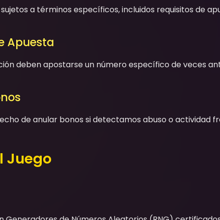
sujetos a términos específicos, incluidos requisitos de ap
de Apuesta
ción deben apostarse un número específico de veces ante
onos
echo de anular bonos si detectamos abuso o actividad fr
el Juego
zan Generadores de Números Aleatorios (RNG) certificados