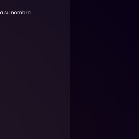
 a su nombre.