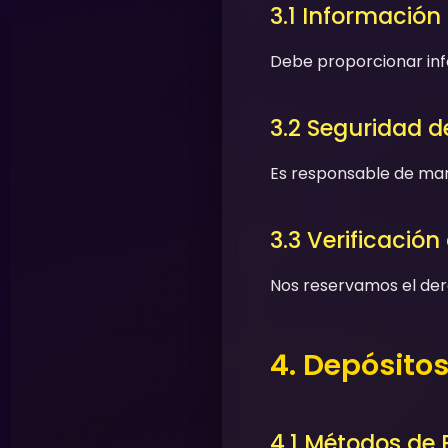
3.1 Información
Debe proporcionar inf
3.2 Seguridad d
Es responsable de man
3.3 Verificació
Nos reservamos el der
4. Depósitos
4.1 Métodos de