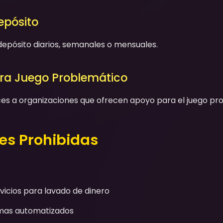
epósito
depósito diarios, semanales o mensuales.
ara Juego Problemático
s a organizaciones que ofrecen apoyo para el juego pr
des Prohibidas
vicios para lavado de dinero
emas automatizados