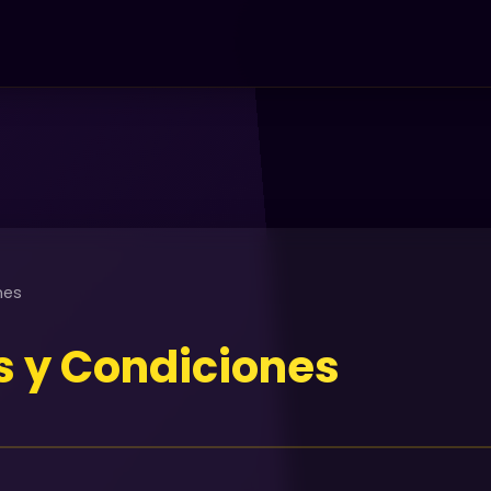
nes
 y Condiciones