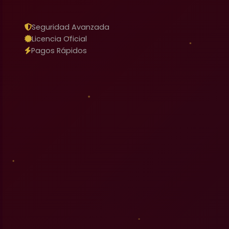
Seguridad Avanzada
Licencia Oficial
Pagos Rápidos