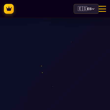
🇪🇸
ES