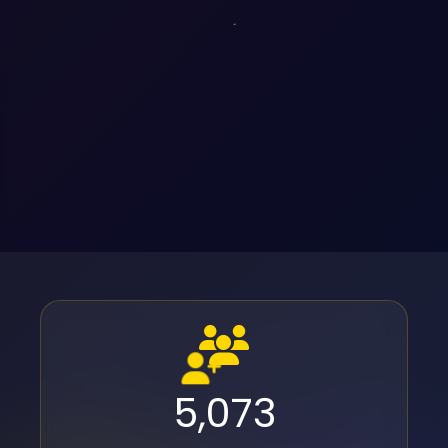
5,333