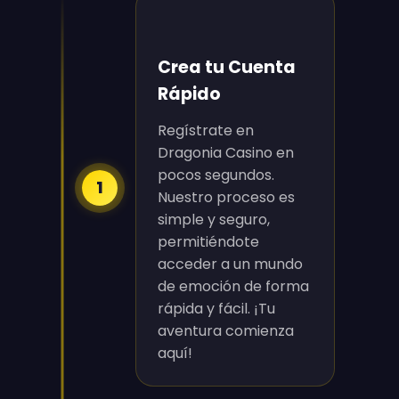
Crea tu Cuenta
Rápido
Regístrate en
Dragonia Casino en
pocos segundos.
1
Nuestro proceso es
simple y seguro,
permitiéndote
acceder a un mundo
de emoción de forma
rápida y fácil. ¡Tu
aventura comienza
aquí!