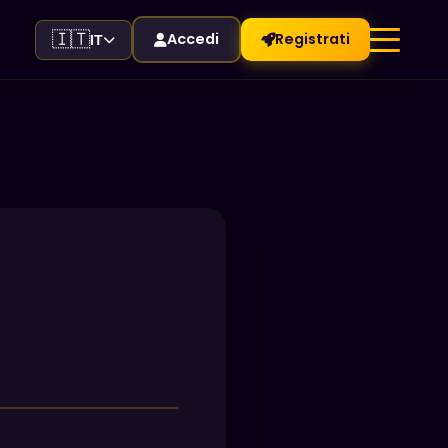
🇮🇹
Accedi
Registrati
IT