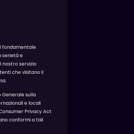
 di fondamentale
 serietà e
 nostro servizio
enti che visitano il
ma.
o Generale sulla
nazionali e locali
ia Consumer Privacy Act
ano conformi a tali