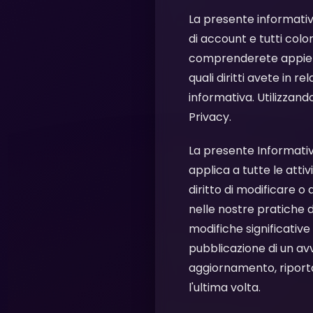
La presente informativa s
di account e tutti col
comprenderete appieno
quali diritti avete in 
informativa. Utilizzand
Privacy.
La presente Informativa
applica a tutte le attiv
diritto di modificare 
nelle nostre pratiche 
modifiche significativ
pubblicazione di un avv
aggiornamento, riporta
l'ultima volta.