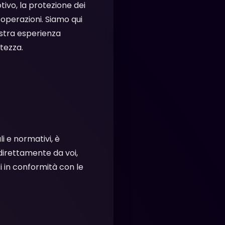
tivo, la protezione dei
e operazioni. Siamo qui
ostra esperienza
tezza.
li e normativi, è
 direttamente da voi,
ti in conformità con le