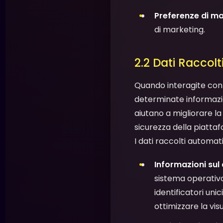
Preferenze di ma
di marketing.
2.2 Dati Racco
Quando interagite con 
determinate informazioni
aiutano a migliorare la
sicurezza della piatta
I dati raccolti automa
Informazioni sul
sistema operativo,
identificatori unic
ottimizzare la visu