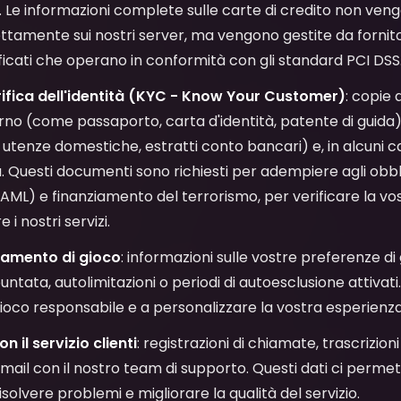
vi. Le informazioni complete sulle carte di credito non v
tamente sui nostri server, ma vengono gestite da fornitori 
cati che operano in conformità con gli standard PCI DSS
ifica dell'identità (KYC - Know Your Customer)
: copie 
verno (come passaporto, carta d'identità, patente di guida)
utenze domestiche, estratti conto bancari) e, in alcuni cas
a. Questi documenti sono richiesti per adempiere agli obbli
 (AML) e finanziamento del terrorismo, per verificare la vos
e i nostri servizi.
tamento di gioco
: informazioni sulle vostre preferenze di 
i puntata, autolimitazioni o periodi di autoesclusione attivati
ioco responsabile e a personalizzare la vostra esperienza
 il servizio clienti
: registrazioni di chiamate, trascrizioni
ail con il nostro team di supporto. Questi dati ci permett
risolvere problemi e migliorare la qualità del servizio.