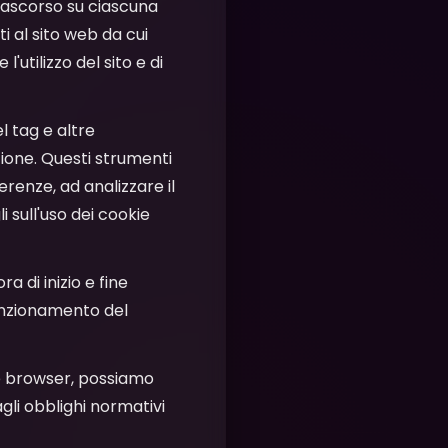
trascorso su ciascuna
i al sito web da cui
l'utilizzo del sito e di
l tag e altre
zione. Questi strumenti
renze, ad analizzare il
i sull'uso dei cookie
a di inizio e fine
 funzionamento del
o e browser, possiamo
gli obblighi normativi