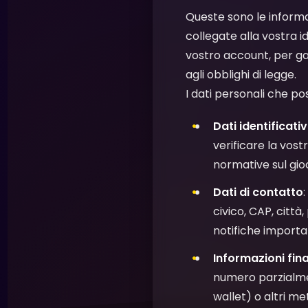
Queste sono le inform
collegate alla vostra id
vostro account, per ga
agli obblighi di legge.
I dati personali che po
Dati identificativ
verificare la vost
normative sul gio
Dati di contatto
civico, CAP, città
notifiche importan
Informazioni fin
numero parzialmen
wallet) o altri m