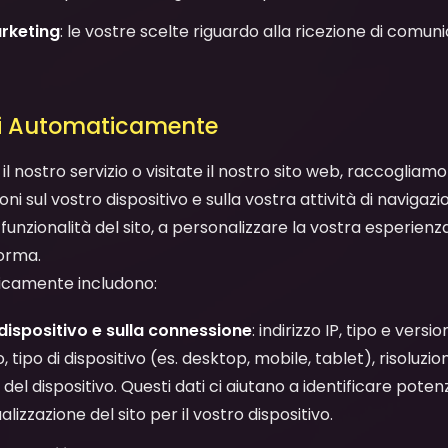
rketing
: le vostre scelte riguardo alla ricezione di comun
lti Automaticamente
il nostro servizio o visitate il nostro sito web, raccogli
 sul vostro dispositivo e sulla vostra attività di navigazio
 funzionalità del sito, a personalizzare la vostra esperienz
forma.
ticamente includono:
 dispositivo e sulla connessione
: indirizzo IP, tipo e vers
 tipo di dispositivo (es. desktop, mobile, tablet), risoluzi
i del dispositivo. Questi dati ci aiutano a identificare potenz
alizzazione del sito per il vostro dispositivo.