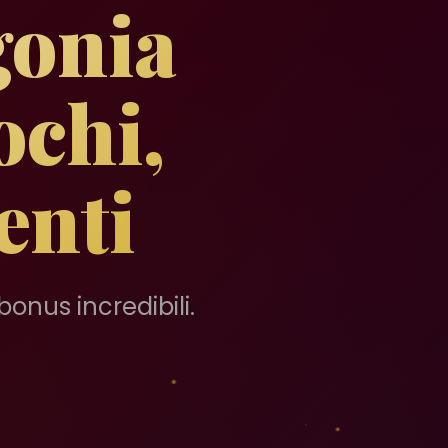
gonia
ochi,
enti
bonus incredibili.