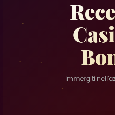
Rece
Casi
Bon
Immergiti nell'az