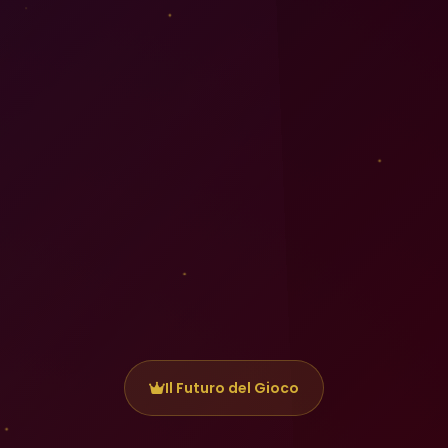
Il Futuro del Gioco