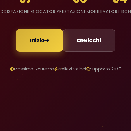
DDISFAZIONE GIOCATORI
PRESTAZIONI MOBILE
VALORE BO
Inizia
Giochi
Massima Sicurezza
Prelievi Veloci
Supporto 24/7