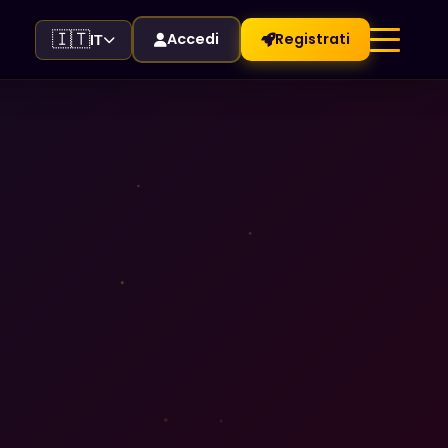
🇮🇹
Accedi
Registrati
IT