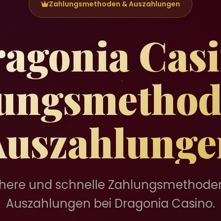
Zahlungsmethoden & Auszahlungen
agonia Cas
ungsmetho
Auszahlunge
chere und schnelle Zahlungsmethoden 
Auszahlungen bei Dragonia Casino.