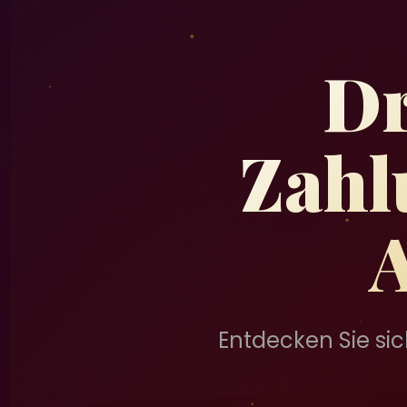
Dr
Zahl
Entdecken Sie si