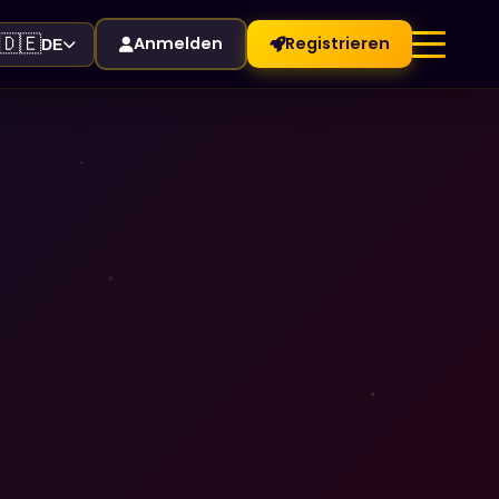
🇩🇪
Anmelden
Registrieren
DE