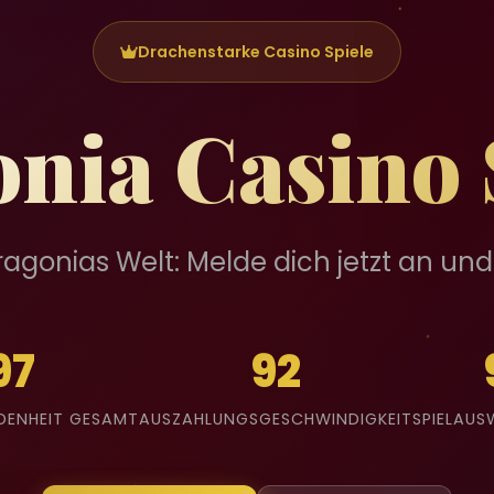
Drachenstarke Casino Spiele
nia Casino 
ragonias Welt: Melde dich jetzt an und
97
92
EDENHEIT GESAMT
AUSZAHLUNGSGESCHWINDIGKEIT
SPIELAUS